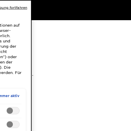
igung fortfahren
tionen auf
lanz,
owser-
rlich.
ns und
ege
rung der
icht
en") oder
gen der
). Die
werden. Für
 Glossing ideal.
ich. Hier
welche
mmer aktiv
versiegelt die
ch.
aziert. Wer nach