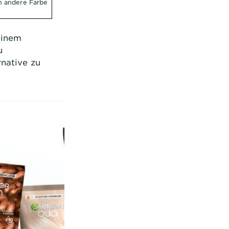
h andere Farbe
einem
u
native zu