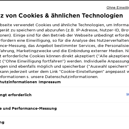
Ohne Einwill
tz von Cookies & ähnlichen Technologien
bseite verwendet Cookies und ähnliche Technologien, um Informa
ing für die Haare: G
erät zu speichern und abzurufen (z.B. IP-Adresse, Nutzer-ID, Br
onen). Einige sind für den Betrieb der Webseite unbedingt erforde
fordern eine Einwilligung, so für die Analyse des Nutzerverhalte
veredelung und Pfl
nce-Messung, das Angebot bestimmter Services, die Personalisie
fahrung, Marketingzwecke und die Einbindung externer Medien. N
 erforderliche Cookies können direkt akzeptiert ("Alle akzeptier
 ("Ohne Einwilligung fortfahren") werden. Individuelle Anpassun
siert Mai 29, 2026
ngen sind ebenfalls möglich und speicherbar ("Auswahl speichern"
kann jederzeit unter dem Link "Cookie-Einstellungen" angepasst 
Haaren mehr Glanz geben willst, ohne radikal zu färben, ist
Informationen s. unsere Datenschutzinformationen.
Farbe auf und wirkt besonders bei stumpfem Haar oder Gelbst
hutzinformationen
Impressum
as genau dahintersteckt, wie Glossing angewendet wird und 
inen Haaren passen.
I
ngt erforderlich
zu Glossing im Überblick
Glanz und frischt die Farbe auf
, ohne die Haarstruktur zu belasten. Es 
e und Performance-Messung
eicht Farbunebenheiten aus und wirkt bei Blond gezielt gegen Gelbsti
ert für fast jeden
Haartyp – egal ob gefärbt, naturbelassen oder strap
ng
rationen mit Haarschäden kämpft, profitiert besonders.