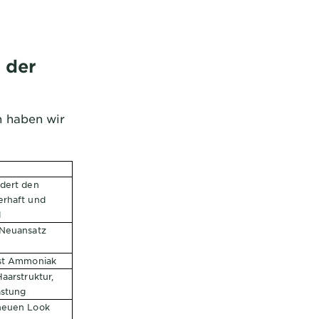
 der
 haben wir
dert den
erhaft und
d
(Neuansatz
ist Ammoniak
aarstruktur,
astung
neuen Look