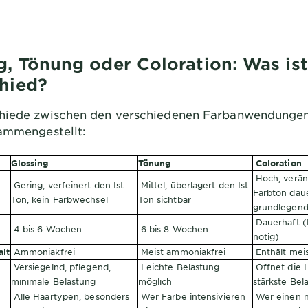
g, Tönung oder Coloration: Was ist
hied?
chiede zwischen den verschiedenen Farbanwendungen
sammengestellt:
Glossing
Tönung
Coloration
Hoch, verän
Gering, verfeinert den Ist-
Mittel, überlagert den Ist-
Farbton dau
Ton, kein Farbwechsel
Ton sichtbar
grundlegen
Dauerhaft 
4 bis 6 Wochen
6 bis 8 Wochen
nötig)
lt
Ammoniakfrei
Meist ammoniakfrei
Enthält me
Versiegelnd, pflegend,
Leichte Belastung
Öffnet die H
minimale Belastung
möglich
stärkste Bel
Alle Haartypen, besonders
Wer Farbe intensivieren
Wer einen 