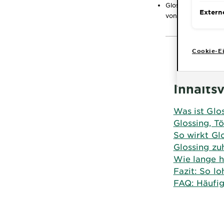
Glossing gelingt 
Extern
von Garnier.
Cookie-Ei
Inhalts
Was ist Glo
Glossing, T
So wirkt Gl
Glossing zu
Wie lange h
Fazit: So lo
FAQ: Häufig