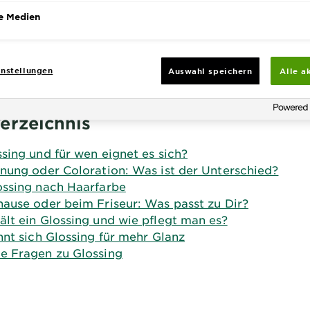
zuhause genauso einfach
wie beim Friseur
, vor allem mit der
Olia Gloss
e Medien
nstellungen
Auswahl speichern
Alle a
verzeichnis
ssing und für wen eignet es sich?
önung oder Coloration: Was ist der Unterschied?
ossing nach Haarfarbe
hause oder beim Friseur: Was passt zu Dir?
ält ein Glossing und wie pflegt man es?
hnt sich Glossing für mehr Glanz
e Fragen zu Glossing