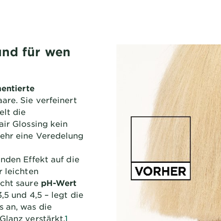
und für wen
entierte
are. Sie verfeinert
lt die
air Glossing kein
ehr eine Veredelung
lnden Effekt auf die
r leichten
eicht saure
pH-Wert
,5 und 4,5 – legt die
 an, was die
Glanz verstärkt.
1