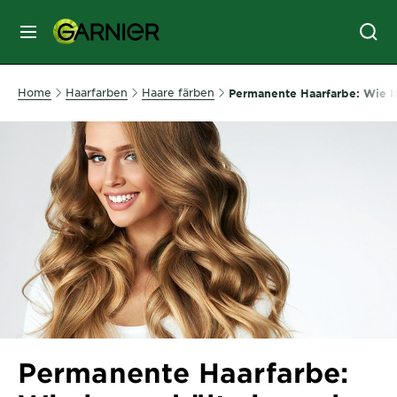
MENU
GESICHTSPFLEGE
Home
Haarfarben
Haare färben
Permanente Haarfarbe: Wie lan
HAARPFLEGE
HAARFARBE
SONNENSCHUTZ
KÖRPERPFLEGE
Permanente Haarfarbe:
SERVICES