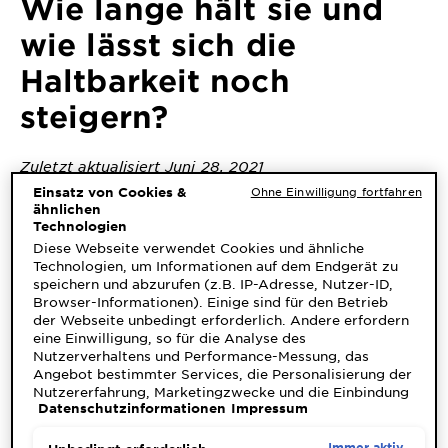
Wie lange hält sie und
&
DIAGNOSTIK
wie lässt sich die
Haltbarkeit noch
ENTDECKEN
steigern?
Unsere
Inhaltsstoffe
Zuletzt aktualisiert Juni 28, 2021
Neu!
Einsatz von Cookies &
Ohne Einwilligung fortfahren
Im Gegensatz zu semi-permanenter Haarfarbe, die
Garnier x
ähnlichen
dazu entwickelt wurde, nach einigen Haarwäschen
Technologien
Gisele
wieder zu verschwinden, klingt dauerhafte Haarfarbe
Garnier's Weg
Diese Webseite verwendet Cookies und ähnliche
Bündchen
so, als würde sie für immer erhalten bleiben. Aber ist
Technologien, um Informationen auf dem Endgerät zu
zur
das wirklich so? Im Folgenden erfährst Du, welche
speichern und abzurufen (z.B. IP-Adresse, Nutzer-ID,
Haltbarkeit bei permanenter Haarfarbe zu erwarten ist
Nachhaltigkeit
Browser-Informationen). Einige sind für den Betrieb
Cruelty Free
und wie das Farberlebnis verlängert werden kann.
der Webseite unbedingt erforderlich. Andere erfordern
International
eine Einwilligung, so für die Analyse des
Nutzerverhaltens und Performance-Messung, das
Angebot bestimmter Services, die Personalisierung der
Eco
Nutzererfahrung, Marketingzwecke und die Einbindung
Was sind die Ursachen?
Beauty
Datenschutzinformationen
Impressum
externer Medien. Nicht unbedingt erforderliche Cookies
Score
können direkt akzeptiert ("Alle akzeptieren") oder
Für gewöhnlich sind Haarfarben wasserlöslich. Bei
abgelehnt ("Ohne Einwilligung fortfahren")
Immer aktiv