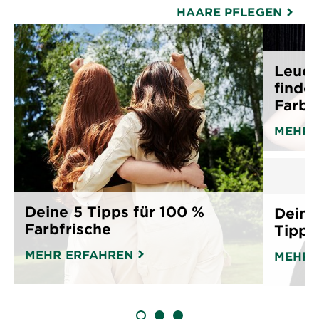
HAARE PFLEGEN
Leuch
finde
Farbe.
MEHR 
Deine 5 Tipps für 100 %
Dein 
Farbfrische
Tipps,
MEHR ERFAHREN
MEHR 