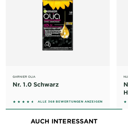
GARNIER OLIA
NU
Nr. 1.0 Schwarz
N
H
4.4647 out of 5 stars based on reviews
4
ALLE 368 BEWERTUNGEN ANZEIGEN
AUCH INTERESSANT