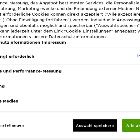
nce-Messung, das Angebot bestimmter Services, die Personalisie
Conditioner
fahrung, Marketingzwecke und die Einbindung externer Medien. N
Orange- und 
 erforderliche Cookies können direkt akzeptiert ("Alle akzeptier
Haarpflege s
MEHR ANZEIG
 ("Ohne Einwilligung fortfahren") werden. Individuelle Anpassun
natürlich b
ngen sind ebenfalls möglich und speicherbar ("Auswahl speichern"
GRÖSSE
15
ein natürlic
kann jederzeit unter dem Link "Cookie-Einstellungen" angepasst 
Farbergebnis
Informationen s. unsere Datenschutzinformationen.
hutzinformationen
Impressum
I
ngt erforderlich
e und Performance-Messung
ng
e Medien
nstellungen
Auswahl speichern
Alle a