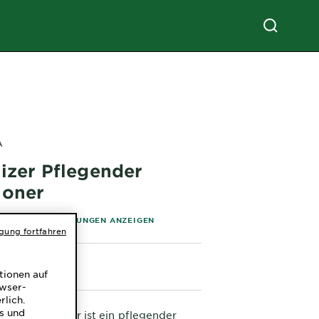
A
izer Pflegender
ioner
of 5 stars based on reviews
ALLE 92 BEWERTUNGEN ANZEIGEN
igung fortfahren
tionen auf
owser-
rlich.
ns und
Olia Neutralizer ist ein pflegender