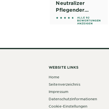
Neutralizer
Pflegender
Conditioner
4.4565 out of 5 stars base
ALLE 92
BEWERTUNGEN
ANZEIGEN
WEBSITE LINKS
Home
Seitenverzeichnis
Impressum
Datenschutzinformationen
Cookie-Einstellungen