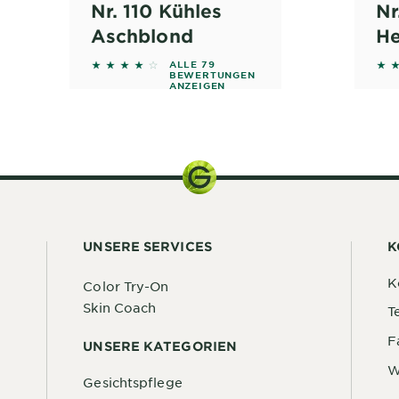
Nr. 110 Kühles
Nr
Aschblond
He
d on reviews
3.9114 out of 5 stars based on reviews
4.6
ALLE 79
BEWERTUNGEN
ANZEIGEN
150 ml
UNSERE SERVICES
K
K
Color Try-On
Skin Coach
T
F
UNSERE KATEGORIEN
W
Gesichtspflege