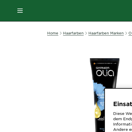
MENU
GESICHTSPFLEGE
Home
Haarfarben
Haarfarben Marken
Ol
HAARPFLEGE
HAARFARBE
SONNENSCHUTZ
Einsa
KÖRPERPFLEGE
Diese We
dem Endg
Informati
SERVICES
Andere er