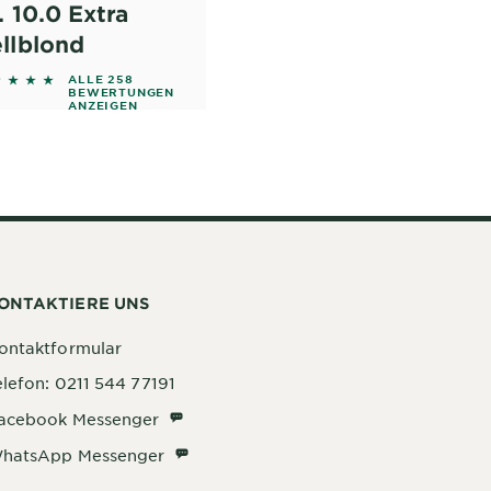
. 10.0 Extra
llblond
55 out of 5 stars based on reviews
ALLE 258
BEWERTUNGEN
ANZEIGEN
ONTAKTIERE UNS
ontaktformular
elefon: 0211 544 77191
Facebook Messenger
acebook Messenger
WhatsApp Messenger
hatsApp Messenger