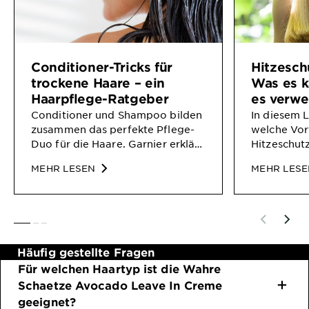
Conditioner-Tricks für
Hitzesch
trockene Haare – ein
Was es 
Haarpflege-Ratgeber
es verwe
Conditioner und Shampoo bilden
In diesem L
zusammen das perfekte Pflege-
welche Vort
Duo für die Haare. Garnier erklärt
Hitzeschutz
wichtige Faktoren bei der
und warum 
MEHR LESEN
MEHR LES
Conditioner-Wahl und gibt
Haarpflege
Pflege-Tipps.
sollte.
SLIDE 1
SLIDE 2
SLIDE 3
Häufig gestellte Fragen
Für welchen Haartyp ist die Wahre
Schaetze Avocado Leave In Creme
geeignet?