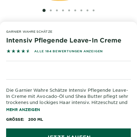
&
DIAGNOSTIK
SLIDE 1
SLIDE 2
SLIDE 3
SLIDE 4
SLIDE 5
SLIDE 6
SLIDE 7
SLIDE 8
SLIDE 9
ENTDECKEN
GARNIER WAHRE SCHÄTZE
Unsere
Intensiv Pflegende Leave-In Creme
Inhaltsstoffe
4.5543 out of 5 stars based on reviews
ALLE 184 BEWERTUNGEN ANZEIGEN
Neu!
Garnier x
Gisele
Garnier's Weg
Bündchen
zur
Die Garnier Wahre Schätze Intensiv Pflegende Leave-
Nachhaltigkeit
Cruelty Free
In Creme mit Avocado-Öl und Shea Butter pflegt sehr
trockenes und lockiges Haar intensiv. Hitzeschutz und
International
Anti-Frizz-Wirkung sorgen für einen zusätzlichen,
MEHR ANZEIGEN
umfangreichen Schutz. Der Avocado Leave-In
Eco
GRÖSSE
200 ML
Conditioner ohne Silikone ist vegan und pflegt das
Beauty
Haar, ohne es zu beschweren! Für die intensive Pflege,
Score
die trockenes Haar verdient!
JETZT KAUFEN