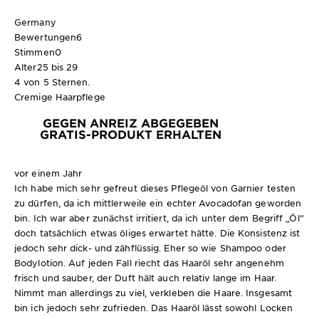
Germany
Bewertungen
6
Stimmen
0
Alter
25 bis 29
4 von 5 Sternen.
Cremige Haarpflege
GEGEN ANREIZ ABGEGEBEN
GRATIS-PRODUKT ERHALTEN
vor einem Jahr
Ich habe mich sehr gefreut dieses Pflegeöl von Garnier testen
zu dürfen, da ich mittlerweile ein echter Avocadofan geworden
bin. Ich war aber zunächst irritiert, da ich unter dem Begriff „Öl“
doch tatsächlich etwas öliges erwartet hätte. Die Konsistenz ist
jedoch sehr dick- und zähflüssig. Eher so wie Shampoo oder
Bodylotion. Auf jeden Fall riecht das Haaröl sehr angenehm
frisch und sauber, der Duft hält auch relativ lange im Haar.
Nimmt man allerdings zu viel, verkleben die Haare. Insgesamt
bin ich jedoch sehr zufrieden. Das Haaröl lässt sowohl Locken