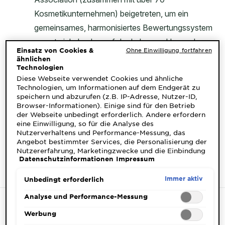
Einsatz von Cookies &
Ohne Einwilligung fortfahren
ähnlichen
Technologien
Diese Webseite verwendet Cookies und ähnliche
Technologien, um Informationen auf dem Endgerät zu
speichern und abzurufen (z.B. IP-Adresse, Nutzer-ID,
Browser-Informationen). Einige sind für den Betrieb
der Webseite unbedingt erforderlich. Andere erfordern
eine Einwilligung, so für die Analyse des
Nutzerverhaltens und Performance-Messung, das
Angebot bestimmter Services, die Personalisierung der
Nutzererfahrung, Marketingzwecke und die Einbindung
Datenschutzinformationen
Impressum
externer Medien. Nicht unbedingt erforderliche Cookies
können direkt akzeptiert ("Alle akzeptieren") oder
abgelehnt ("Ohne Einwilligung fortfahren")
Immer aktiv
Unbedingt erforderlich
werden. Individuelle Anpassungen der Einstellungen
sind ebenfalls möglich und speicherbar ("Auswahl
Analyse und Performance-Messung
speichern"). Die Auswahl kann jederzeit unter dem Link
"Cookie-Einstellungen" angepasst werden. Für weitere
Werbung
Informationen s. unsere Datenschutzinformationen.