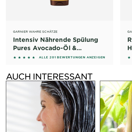
GARNIER WAHRE SCHÄTZE
GA
Intensiv Nährende Spülung
R
Pures Avocado-Öl &
H
Sheabutter
4.5771 out of 5 stars based on reviews
4.
ALLE 201 BEWERTUNGEN ANZEIGEN
AUCH INTERESSANT