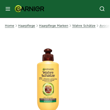
MENU
GESICHTSPFLEGE
Home
Haarpflege
Haarpflege Marken
Wahre Schätze
Avocad
HAARPFLEGE
HAARFARBE
SONNENSCHUTZ
KÖRPERPFLEGE
SERVICES