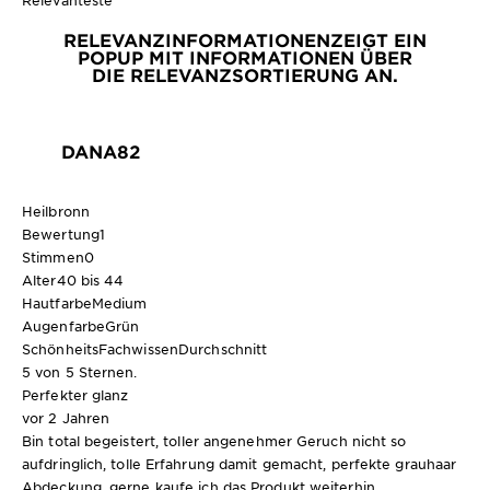
Relevanteste
RELEVANZINFORMATIONEN
ZEIGT EIN
POPUP MIT INFORMATIONEN ÜBER
DIE RELEVANZSORTIERUNG AN.
DANA82
Heilbronn
Bewertung
1
Stimmen
0
Alter
40 bis 44
Hautfarbe
Medium
Augenfarbe
Grün
SchönheitsFachwissen
Durchschnitt
5 von 5 Sternen.
Perfekter glanz
vor 2 Jahren
Bin total begeistert, toller angenehmer Geruch nicht so
aufdringlich, tolle Erfahrung damit gemacht, perfekte grauhaar
Abdeckung, gerne kaufe ich das Produkt weiterhin