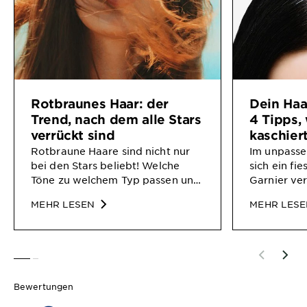
Rotbraunes Haar: der
Dein Haa
Trend, nach dem alle Stars
4 Tipps, 
verrückt sind
kaschier
Rotbraune Haare sind nicht nur
Im unpasse
bei den Stars beliebt! Welche
sich ein fi
Töne zu welchem Typ passen und
Garnier ver
welche Inhaltsstoffe bei den
zum Färbe
MEHR LESEN
MEHR LES
Farben wichtig sind, erfährst Du
unangeneh
hier.
SLIDE 1
SLIDE 2
Bewertungen