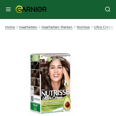
MENU
GESICHTSPFLEGE
Home
Haarfarben
Haarfarben Marken
Nutrisse
Ultra Crème
HAARPFLEGE
HAARFARBE
SONNENSCHUTZ
KÖRPERPFLEGE
SERVICES