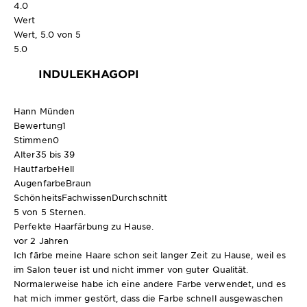
4.0
Wert
Wert, 5.0 von 5
5.0
INDULEKHAGOPI
Hann Münden
Bewertung
1
Stimmen
0
Alter
35 bis 39
Hautfarbe
Hell
Augenfarbe
Braun
SchönheitsFachwissen
Durchschnitt
5 von 5 Sternen.
Perfekte Haarfärbung zu Hause.
vor 2 Jahren
Ich färbe meine Haare schon seit langer Zeit zu Hause, weil es
im Salon teuer ist und nicht immer von guter Qualität.
Normalerweise habe ich eine andere Farbe verwendet, und es
hat mich immer gestört, dass die Farbe schnell ausgewaschen