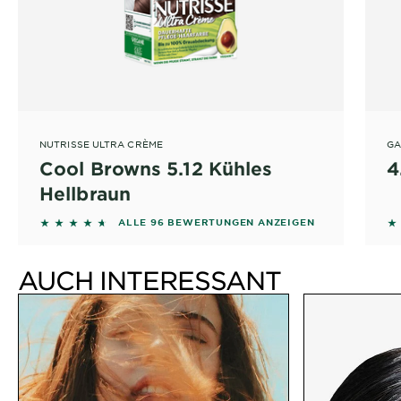
NUTRISSE ULTRA CRÈME
GA
Cool Browns 5.12 Kühles
4
Hellbraun
4.5312 out of 5 stars based on reviews
4
ALLE 96 BEWERTUNGEN ANZEIGEN
AUCH INTERESSANT