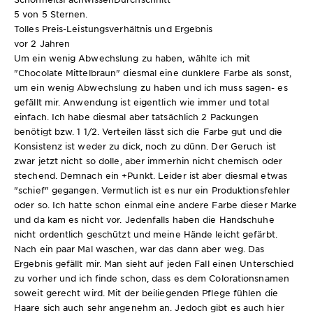
5 von 5 Sternen.
Tolles Preis-Leistungsverhältnis und Ergebnis
vor 2 Jahren
Um ein wenig Abwechslung zu haben, wählte ich mit
"Chocolate Mittelbraun" diesmal eine dunklere Farbe als sonst,
um ein wenig Abwechslung zu haben und ich muss sagen- es
gefällt mir. Anwendung ist eigentlich wie immer und total
einfach. Ich habe diesmal aber tatsächlich 2 Packungen
benötigt bzw. 1 1/2. Verteilen lässt sich die Farbe gut und die
Konsistenz ist weder zu dick, noch zu dünn. Der Geruch ist
zwar jetzt nicht so dolle, aber immerhin nicht chemisch oder
stechend. Demnach ein +Punkt. Leider ist aber diesmal etwas
"schief" gegangen. Vermutlich ist es nur ein Produktionsfehler
oder so. Ich hatte schon einmal eine andere Farbe dieser Marke
und da kam es nicht vor. Jedenfalls haben die Handschuhe
nicht ordentlich geschützt und meine Hände leicht gefärbt.
Nach ein paar Mal waschen, war das dann aber weg. Das
Ergebnis gefällt mir. Man sieht auf jeden Fall einen Unterschied
zu vorher und ich finde schon, dass es dem Colorationsnamen
soweit gerecht wird. Mit der beiliegenden Pflege fühlen die
Haare sich auch sehr angenehm an. Jedoch gibt es auch hier