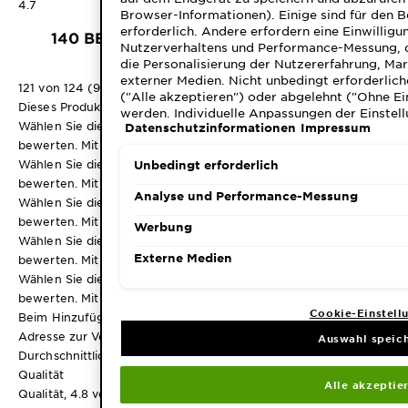
4.7
Browser-Informationen). Einige sind für den 
erforderlich. Andere erfordern eine Einwilligu
140 BEWERTUNGEN
Nutzerverhaltens und Performance-Messung, 
die Personalisierung der Nutzererfahrung, Ma
externer Medien. Nicht unbedingt erforderlich
121 von 124 (98%) der Rezensenten empfehlen dieses Produkt
("Alle akzeptieren") oder abgelehnt ("Ohne Ei
Dieses Produkt besprechen
werden. Individuelle Anpassungen der Einstell
Wählen Sie diese Option, um den Artikel mit 1 Stern zu
Datenschutzinformationen
Impressum
speicherbar ("Auswahl speichern"). Die Auswa
"Cookie-Einstellungen" angepasst werden. Für
bewerten. Mit dieser Aktion wird das Eingabeformular geöffnet.
Datenschutzinformationen.
Wählen Sie diese Option, um den Artikel mit 2 Sternen zu
Unbedingt erforderlich
bewerten. Mit dieser Aktion wird das Eingabeformular geöffnet.
Analyse und Performance-Messung
Wählen Sie diese Option, um den Artikel mit 3 Sternen zu
bewerten. Mit dieser Aktion wird das Eingabeformular geöffnet.
Werbung
Wählen Sie diese Option, um den Artikel mit 4 Sternen zu
Externe Medien
bewerten. Mit dieser Aktion wird das Eingabeformular geöffnet.
Wählen Sie diese Option, um den Artikel mit 5 Sternen zu
bewerten. Mit dieser Aktion wird das Eingabeformular geöffnet.
Cookie-Einstell
Beim Hinzufügen einer Besprechung ist eine gültige E-Mail-
Adresse zur Verifizierung erforderlich
Auswahl speic
Durchschnittliche Kundenbeurteilungen
Qualität
Alle akzeptie
Qualität, 4.8 von 5