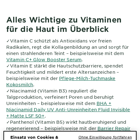
Alles Wichtige zu Vitaminen
für die Haut im Überblick
✓
Vitamin C schützt als Antioxidans vor freien
Radikalen, regt die Kollagenbildung an und sorgt für
einen strahlenderen Teint – beispielsweise mit dem
Vitamin C+ Glow Booster Serum
.
✓
Vitamin E stärkt die Hautschutzbarriere, spendet
Feuchtigkeit und mildert erste Altersanzeichen –
beispielsweise mit der
Pflege-Milch-Tuchmaske
Kokosmilch
.
✓
Niacinamid (Vitamin B3) reguliert die
Talgproduktion, verfeinert Poren und beruhigt
Unreinheiten – beispielsweise mit dem
BHA +
Niacinamid Daily UV Anti-Unreinheiten Fluid Invisible
+ Matte LSF 50+
.
✓
Panthenol (Vitamin B5) wirkt hautberuhigend und
regenerierend – beispielsweise mit der
Barrier Repair
Liquid Care
.
Einsatz von Cookies &
Ohne Einwilligung fortfahren