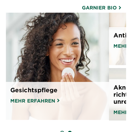
GARNIER BIO
Anti-
MEHR 
Akne-
Gesichtspflege
richt
MEHR ERFAHREN
unrei.
MEHR 