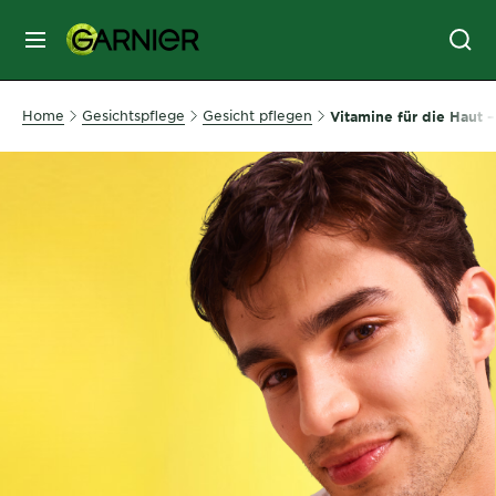
MENU
GESICHTSPFLEGE
Home
Gesichtspflege
Gesicht pflegen
Vitamine für die Haut 
HAARPFLEGE
HAARFARBE
SONNENSCHUTZ
KÖRPERPFLEGE
SERVICES