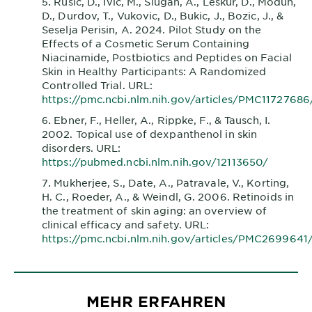
Rusic, D., Ivic, M., Slugan, A., Leskur, D., Modun,
D., Durdov, T., Vukovic, D., Bukic, J., Bozic, J., &
Seselja Perisin, A. 2024. Pilot Study on the
Effects of a Cosmetic Serum Containing
Niacinamide, Postbiotics and Peptides on Facial
Skin in Healthy Participants: A Randomized
Controlled Trial. URL:
https://pmc.ncbi.nlm.nih.gov/articles/PMC11727686
Ebner, F., Heller, A., Rippke, F., & Tausch, I.
2002. Topical use of dexpanthenol in skin
disorders. URL:
https://pubmed.ncbi.nlm.nih.gov/12113650/
Mukherjee, S., Date, A., Patravale, V., Korting,
H. C., Roeder, A., & Weindl, G. 2006. Retinoids in
the treatment of skin aging: an overview of
clinical efficacy and safety. URL:
https://pmc.ncbi.nlm.nih.gov/articles/PMC2699641
MEHR ERFAHREN