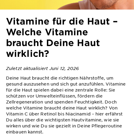
&
DIAGNOSTIK
Vitamine für die Haut –
ENTDECKEN
Welche Vitamine
Unsere
braucht Deine Haut
Inhaltsstoffe
wirklich?
Neu!
Garnier x
Gisele
Zuletzt aktualisiert Juni 12, 2026
Garnier's Weg
Bündchen
Deine Haut braucht die richtigen Nährstoffe, um
zur
gesund auszusehen und sich gut anzufühlen. Vitamine
Nachhaltigkeit
für die Haut spielen dabei eine zentrale Rolle: Sie
Cruelty Free
schützen vor Umwelteinflüssen, f
ö
rdern die
International
Zellregeneration und spenden Feuchtigkeit. Doch
welche Vitamine braucht deine Haut wirklich? Von
Eco
Vitamin C über Retinol bis Niacinamid – hier erfährst
Du alles über die wichtigsten Hautvitamine, wie sie
Beauty
wirken und wie Du sie gezielt in Deine Pflegeroutine
Score
einbauen kannst.