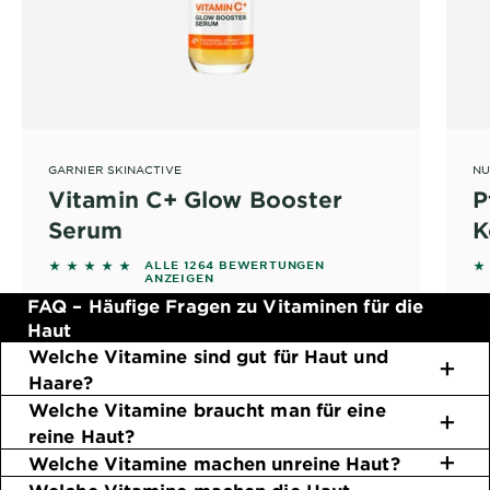
GARNIER SKINACTIVE
NU
Vitamin C+ Glow Booster
P
Serum
K
4.6733 out of 5 stars based on reviews
4.
ALLE 1264 BEWERTUNGEN
ANZEIGEN
FAQ – Häufige Fragen zu Vitaminen für die
Haut
Welche Vitamine sind gut für Haut und
Haare?
Welche Vitamine braucht man für eine
reine Haut?
Welche Vitamine machen unreine Haut?
Welche Vitamine machen die Haut