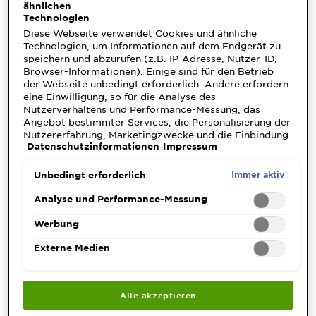
✓
Retinol (Vitamin A) beschleunigt die Zellerneuerung
ähnlichen
und mildert Falten – ein bewährter Anti-Aging-
Technologien
Wirkstoff – beispielsweise mit der
Pro-Retinol
Diese Webseite verwendet Cookies und ähnliche
Glättende Serum-Maske
.
Technologien, um Informationen auf dem Endgerät zu
speichern und abzurufen (z.B. IP-Adresse, Nutzer-ID,
Browser-Informationen). Einige sind für den Betrieb
der Webseite unbedingt erforderlich. Andere erfordern
eine Einwilligung, so für die Analyse des
Nutzerverhaltens und Performance-Messung, das
Wozu braucht die Haut
Angebot bestimmter Services, die Personalisierung der
Nutzererfahrung, Marketingzwecke und die Einbindung
Vitamine?
Datenschutzinformationen
Impressum
externer Medien. Nicht unbedingt erforderliche Cookies
können direkt akzeptiert ("Alle akzeptieren") oder
Hautzellen benötigen Vitamine, um sich zu erneuern,
abgelehnt ("Ohne Einwilligung fortfahren")
Immer aktiv
Unbedingt erforderlich
sich vor äußeren Einflüssen zu schützen und
werden. Individuelle Anpassungen der Einstellungen
ausreichend Feuchtigkeit zu speichern.
Antioxidantien
sind ebenfalls möglich und speicherbar ("Auswahl
Analyse und Performance-Messung
wie Vitamin C und E fangen aggressive freie Radikale
speichern"). Die Auswahl kann jederzeit unter dem Link
ab, die durch UV-Strahlung, Abgase, Feinstaub oder
"Cookie-Einstellungen" angepasst werden. Für weitere
Werbung
Stress entstehen. Fehlen diese Mikronährstoffe, zeigt
Informationen s. unsere Datenschutzinformationen.
Externe Medien
sich das schnell: Die Haut wird fahl, verliert an
1
Elastizität oder neigt zu Unreinheiten.
Eine
Kombination aus gezielter Pflege und vitaminreicher
Anti-Aging Ernährung
bildet die Basis für ein
Alle akzeptieren
gesundes Hautbild.