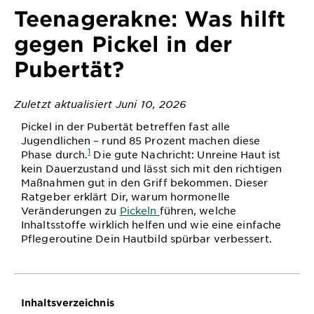
&
Teenagerakne: Was hilft
DIAGNOSTIK
gegen Pickel in der
ENTDECKEN
Pubertät?
Unsere
Inhaltsstoffe
Zuletzt aktualisiert Juni 10, 2026
Pickel in der Pubertät betreffen fast alle
Neu!
Jugendlichen – rund 85 Prozent machen diese
Garnier x
1
Phase durch.
Die gute Nachricht: Unreine Haut ist
Gisele
kein Dauerzustand und lässt sich mit den richtigen
Garnier's Weg
Bündchen
Maßnahmen gut in den Griff bekommen. Dieser
zur
Ratgeber erklärt Dir, warum hormonelle
Nachhaltigkeit
Veränderungen zu
Pickeln
führen, welche
Cruelty Free
Inhaltsstoffe wirklich helfen und wie eine einfache
International
Pflegeroutine Dein Hautbild spürbar verbessert.
Eco
Beauty
Score
Inhaltsverzeichnis