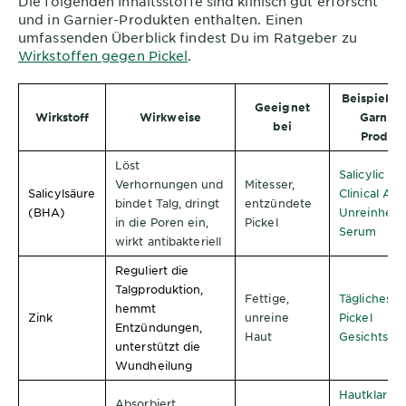
Die folgenden Inhaltsstoffe sind klinisch gut erforscht
und in Garnier-Produkten enthalten. Einen
umfassenden Überblick findest Du im Ratgeber zu
Wirkstoffen gegen Pickel
.
Beispielha
Geeignet
Wirkstoff
Wirkweise
Garnier
bei
Produk
Löst
Salicylic 7-
Verhornungen und
Mitesser,
Salicylsä
ure
Clinical Anti
bindet Talg, dringt
entzündete
(BHA)
Unreinheit
in die Poren ein,
Pickel
Serum
wirkt antibakteriell
Reguliert die
Talgproduktion,
Fettige,
Tägliches A
hemmt
Zink
unreine
Pickel
Entzündungen,
Haut
Gesichtswa
unterstützt die
Wundheilung
Hautklar 3i
Absorbiert