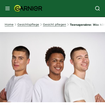
MENU
GESICHTSPFLEGE
Home
Gesichtspflege
Gesicht pflegen
Teenagerakne: Was hilf
HAARPFLEGE
HAARFARBE
SONNENSCHUTZ
KÖRPERPFLEGE
SERVICES