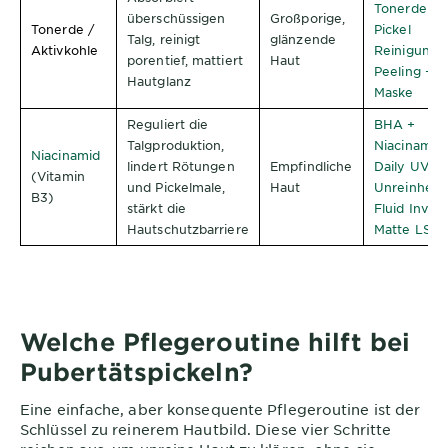
Tonerde An
überschüssigen
Großporige,
Tonerde /
Pickel
Talg, reinigt
glänzende
Aktivkohle
Reinigung 
porentief, mattiert
Haut
Peeling +
Hautglanz
Maske
Reguliert die
BHA +
Talgproduktion,
Niacinamid
Niacinamid
lindert Rötungen
Empfindliche
Daily UV An
(Vitamin
und Pickelmale,
Haut
Unreinheit
B3)
stärkt die
Fluid Invisi
Hautschutzbarriere
Matte LSF 
Welche Pflegeroutine hilft bei
Pubertätspickeln?
Eine einfache, aber konsequente Pflegeroutine ist der
Schlüssel zu reinerem Hautbild. Diese vier Schritte