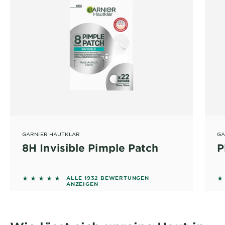
GARNIER HAUTKLAR
GA
8H Invisible Pimple Patch
P
4.5393 out of 5 stars based on reviews
4
ALLE 1932 BEWERTUNGEN
ANZEIGEN