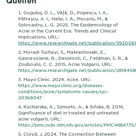
Quellen
Guguluș, D. L., Vâță, D., Popescu, I. A.,
Pătrașcu, A. I., Halip, I. A., Mocanu, M., &
Solovastru, L. G. 2025. The Epidemiology of
Acne in the Current Era: Trends and Clinical
Implications. URL:
https://www.researchgate.net/publication/392006
Moradi Tuchayi, S., Makrantonaki, E.,
Ganceviciene, R., Dessinioti, C., Feldman, S. R., &
Zouboulis, C. C. 2015. Acne Vulgaris. URL:
https://www.researchgate.net/publication/281845
Mayo Clinic. 2024. Acne. URL:
https://www.mayoclinic.org/diseases-
conditions/acne/symptoms-causes/syc-
20368047
Kucharska, A., Szmurło, A., & Sińska, B. 2016.
Significance of diet in treated and untreated
acne vulgaris. URL:
https://pmc.ncbi.nlm.nih.gov/articles/PMC4884775
Cloyd, J. 2024. The Connection Between