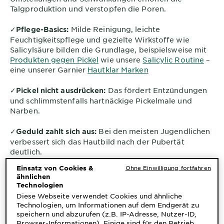
Talgproduktion und verstopfen die Poren.
✓
Milde Reinigung, leichte
Pflege-Basics:
Feuchtigkeitspflege und gezielte Wirkstoffe wie
Salicylsäure bilden die Grundlage, beispielsweise mit
Produkten gegen Pickel
wie unsere
Salicylic Routine
–
eine unserer Garnier
Hautklar Marken
✓
Das fördert Entzündungen
Pickel nicht ausdrücken:
und schlimmstenfalls hartnäckige Pickelmale und
Narben.
✓
Bei den meisten Jugendlichen
Geduld zahlt sich aus:
verbessert sich das Hautbild nach der Pubertät
deutlich.
Einsatz von Cookies &
Ohne Einwilligung fortfahren
ähnlichen
Technologien
Diese Webseite verwendet Cookies und ähnliche
Warum bekommt man in der
Technologien, um Informationen auf dem Endgerät zu
speichern und abzurufen (z.B. IP-Adresse, Nutzer-ID,
Pubertät Pickel?
Browser-Informationen). Einige sind für den Betrieb